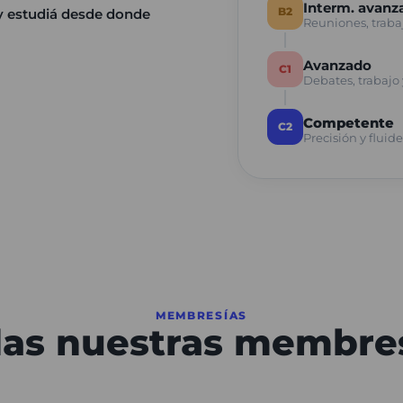
Interm. avanz
B2
 y estudiá desde donde
Reuniones, traba
Avanzado
C1
Debates, trabajo
Competente
C2
Precisión y fluid
MEMBRESÍAS
as nuestras membre