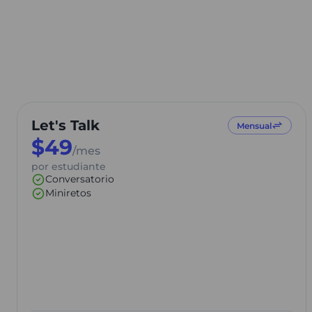
Let's Talk
Mensual
$
49
/mes
por estudiante
Conversatorio
Miniretos