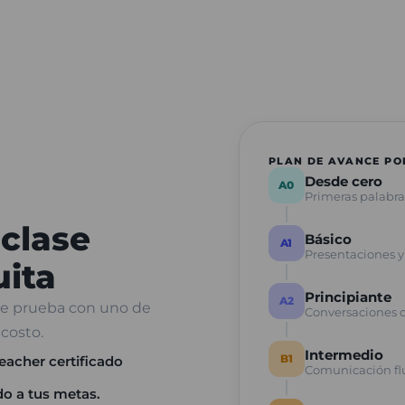
PLAN DE AVANCE POR
Desde cero
A0
Primeras palabras
clase
Básico
A1
Presentaciones y
uita
Principiante
A2
 de prueba con uno de
Conversaciones c
costo.
Intermedio
B1
eacher certificado
Comunicación flu
do a tus metas.