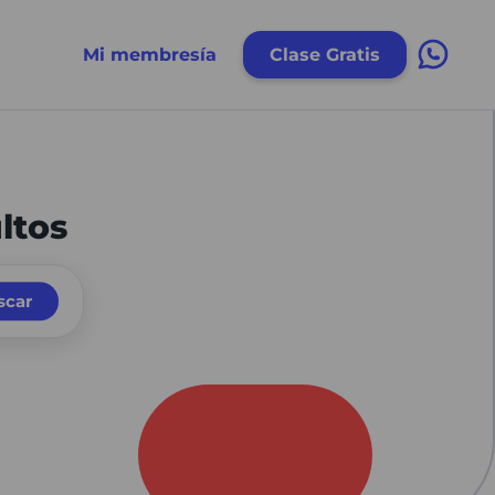
Mi membresía
Clase Gratis
ltos
scar