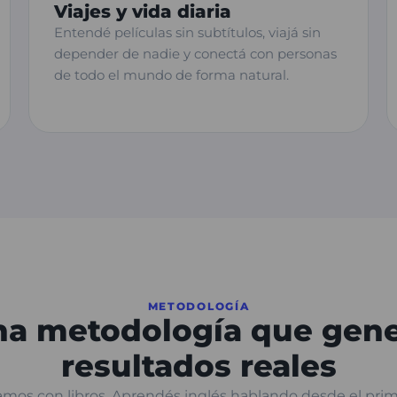
Viajes y vida diaria
Entendé películas sin subtítulos, viajá sin
depender de nadie y conectá con personas
de todo el mundo de forma natural.
METODOLOGÍA
a metodología que gen
resultados reales
os con libros. Aprendés inglés hablando desde el prim