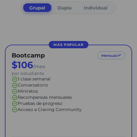
Grupal
Dupla
Individual
MÁS POPULAR
Bootcamp
Mensual
$
106
/mes
por estudiante
1
clase
semanal
Conversatorio
Miniretos
Recompensas mensuales
Pruebas de progreso
Acceso a Craving Community