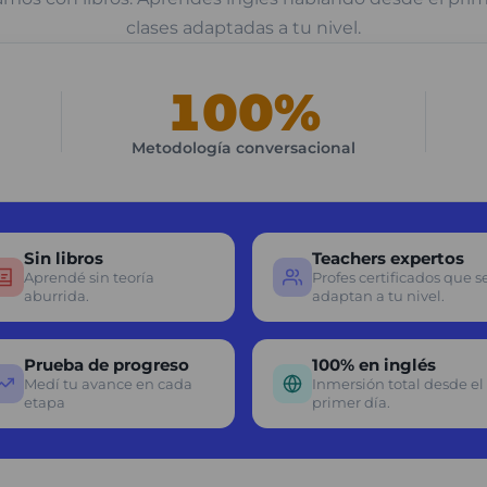
clases adaptadas a tu nivel.
100%
Metodología conversacional
Sin libros
Teachers expertos
Aprendé sin teoría
Profes certificados que s
aburrida.
adaptan a tu nivel.
Prueba de progreso
100% en inglés
Medí tu avance en cada
Inmersión total desde el
etapa
primer día.