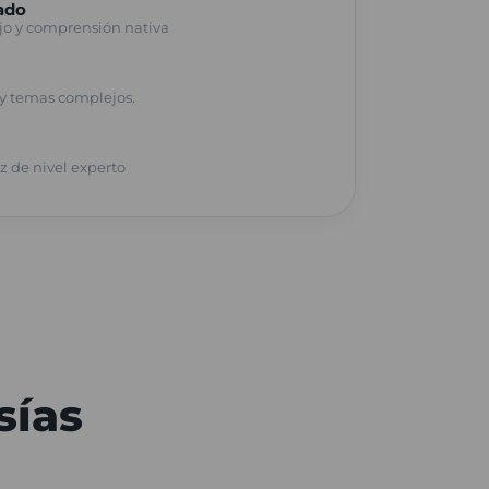
ado
jo y comprensión nativa
 y temas complejos.
ez de nivel experto
sías