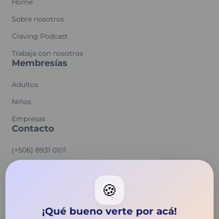
Home
Sobre nosotros
Craving Podcast
Trabaja con nosotros
Membresías
Adultos
Niños
Empresas
Contacto
(+506) 8931 0101
hello@cravingenglish.com
140 Gerona Ave, San Gabriel, CA
🍪
91775
¡Qué bueno verte por acá!