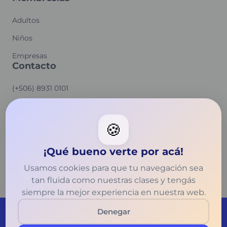
Adultos
Niños
Empresas
Contacto
(+506) 8931 0101
hello@cravingenglish.com
140 Gerona Ave, San Gabriel, CA
🍪
91775
¡Qué bueno verte por acá!
Usamos cookies para que tu navegación sea
tan fluida como nuestras clases y tengás
siempre la mejor experiencia en nuestra web.
Denegar
© 2026 Craving Education. All Rights Reserved.