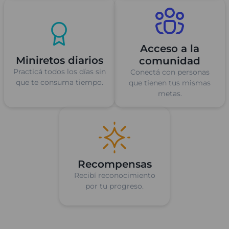
Acceso a la
Miniretos diarios
comunidad
Practicá todos los días sin
Conectá con personas
que te consuma tiempo.
que tienen tus mismas
metas.
Recompensas
Recibí reconocimiento
por tu progreso.