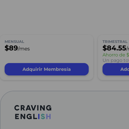
MENSUAL
TRIMESTRAL
$89
$84.55
/mes
Ahorro de
$
Un pago tot
Adquirir Membresía
Adq