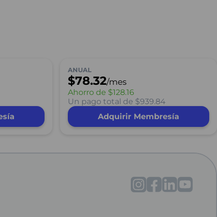
ANUAL
$78.32
/mes
Ahorro de
$128.16
Un pago total de $939.84
esía
Adquirir Membresía