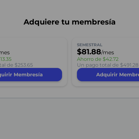
Adquiere tu membresía
SEMESTRAL
$81.88
/mes
/mes
13.35
Ahorro de
$42.72
al de $253.65
Un pago total de $491.28
uirir Membresía
Adquirir Membr