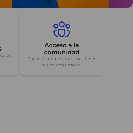
Acceso a la
s
comunidad
que te
Conectá con personas que tienen
tus mismas metas.