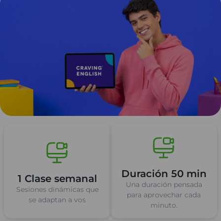
Duración 50 min
1 Clase semanal
Una duración pensada
Sesiones dinámicas que
para aprovechar cada
se adaptan a vos
minuto.