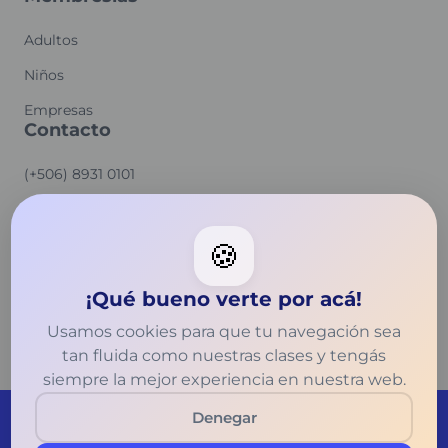
Adultos
Niños
Empresas
Contacto
(+506) 8931 0101
hello@cravingenglish.com
140 Gerona Ave, San Gabriel, CA
🍪
91775
¡Qué bueno verte por acá!
Usamos cookies para que tu navegación sea
tan fluida como nuestras clases y tengás
siempre la mejor experiencia en nuestra web.
Denegar
© 2026 Craving Education. All Rights Reserved.