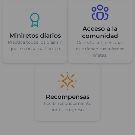
Acceso a la
Miniretos diarios
comunidad
Practicá todos los días sin
Conectá con personas
que te consuma tiempo.
que tienen tus mismas
metas.
Recompensas
Recibí reconocimiento
por tu progreso.